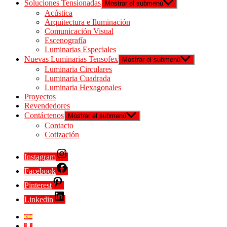
Soluciones Tensionadas
Mostrar el submenú
Acústica
Arquitectura e Iluminación
Comunicación Visual
Escenografía
Luminarias Especiales
Nuevas Luminarias Tensofex
Mostrar el submenú
Luminaria Circulares
Luminaria Cuadrada
Luminaria Hexagonales
Proyectos
Revendedores
Contáctenos
Mostrar el submenú
Contacto
Cotización
Instagram
Facebook
Pinterest
Linkedin