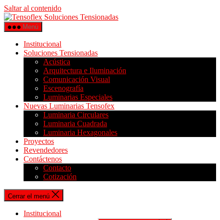
Saltar al contenido
Menú
Institucional
Soluciones Tensionadas
Acústica
Arquitectura e Iluminación
Comunicación Visual
Escenografía
Luminarias Especiales
Nuevas Luminarias Tensofex
Luminaria Circulares
Luminaria Cuadrada
Luminaria Hexagonales
Proyectos
Revendedores
Contáctenos
Contacto
Cotización
Cerrar el menú
Institucional