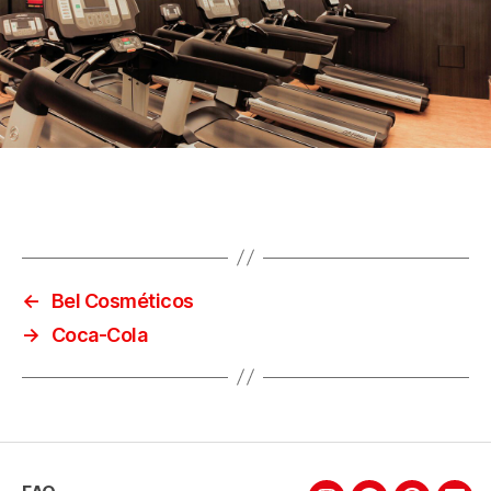
←
Bel Cosméticos
→
Coca-Cola