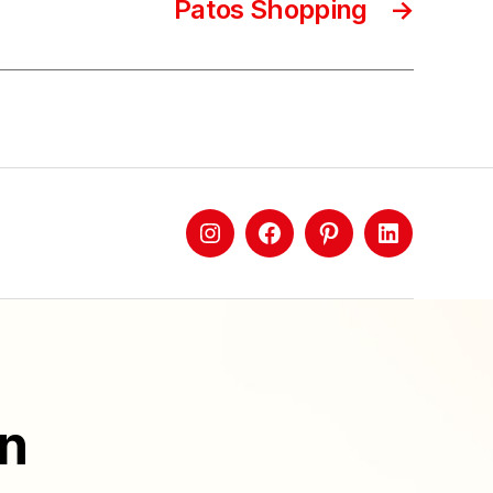
Patos Shopping
→
ón