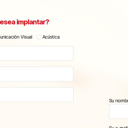
esea implantar?
nicación Visual
Acústica
Su nomb
Su e-mail